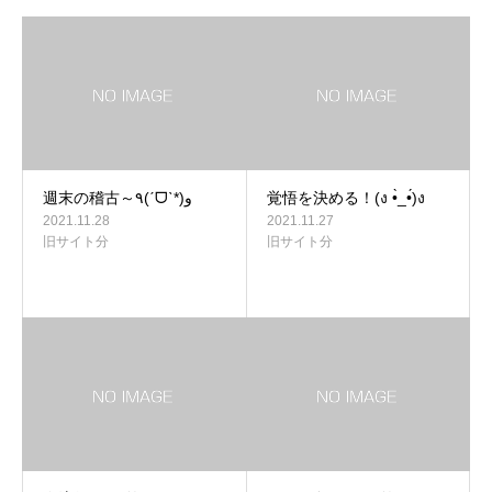
週末の稽古～٩(ˊᗜˋ*)و
覚悟を決める！(ง •̀_•́)ง
2021.11.28
2021.11.27
旧サイト分
旧サイト分