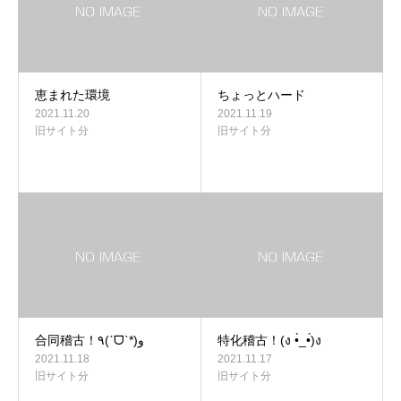
恵まれた環境
ちょっとハード
2021.11.20
2021.11.19
旧サイト分
旧サイト分
合同稽古！٩(ˊᗜˋ*)و
特化稽古！(ง •̀_•́)ง
2021.11.18
2021.11.17
旧サイト分
旧サイト分