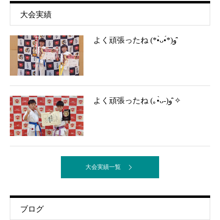
大会実績
よく頑張ったね (*•̀ᴗ•́*)و ̑̑
よく頑張ったね (｡•̀ᴗ-)و ̑̑✧
大会実績一覧
ブログ