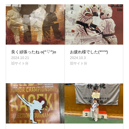
良く頑張ったね o(^▽^)o
お疲れ様でした(*^^*)
2024.10.21
2024.10.3
旧サイト分
旧サイト分