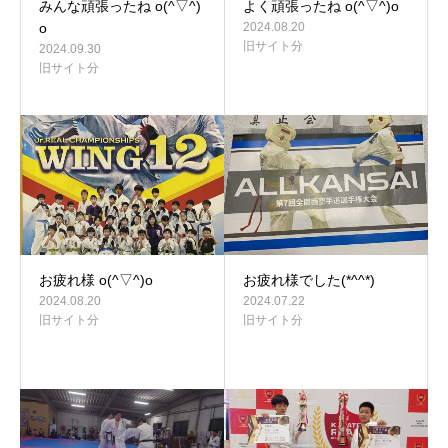
みんな頑張ったね o(^▽^)
よく頑張ったね o(^▽^)o
o
2024.08.20
旧サイト分
2024.09.30
旧サイト分
お疲れ様 o(^▽^)o
お疲れ様でした(*^^*)
2024.08.20
2024.07.22
旧サイト分
旧サイト分