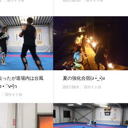
1
旧サイト分
2017.08.10
旧サイト分
去ったが道場内は台風
夏の強化合宿(ง •̀_•́)ง
•ૅ౪•᷄)ว
2017.08.6
旧サイト分
旧サイト分