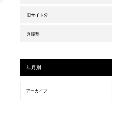
旧サイト分
秀憧塾
年月別