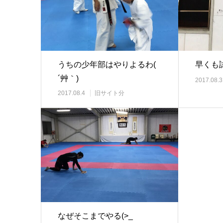
うちの少年部はやりよるわ(
早くも試
´艸｀)
2017.08.3
2017.08.4
旧サイト分
なぜそこまでやる(>_