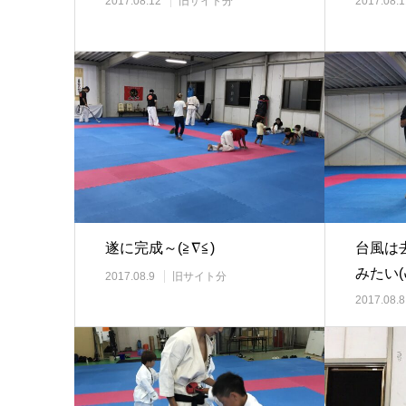
2017.08.12
旧サイト分
2017.08.1
遂に完成～(≧∇≦)
台風は
みたい(ง 
2017.08.9
旧サイト分
2017.08.8