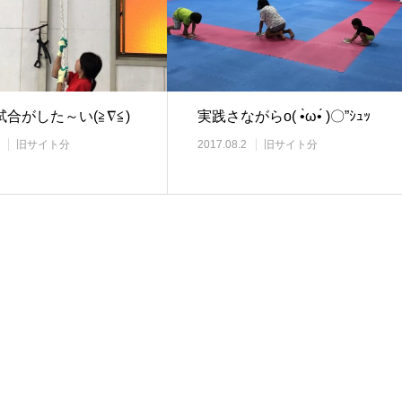
合がした～い(≧∇≦)
実践さながらo( •̀ω•́ )〇”ｼｭｯ
旧サイト分
2017.08.2
旧サイト分