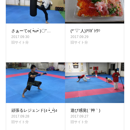
さぁーてo( •̀ω•́ )〇”…
(*´▽`人)ｱﾘｶﾞﾄｳ♡
2017.09.30
2017.09.29
旧サイト分
旧サイト分
頑張るレジェンド(ง •̀_•́)ง
遊び感覚( ´艸｀)
2017.09.28
2017.09.27
旧サイト分
旧サイト分