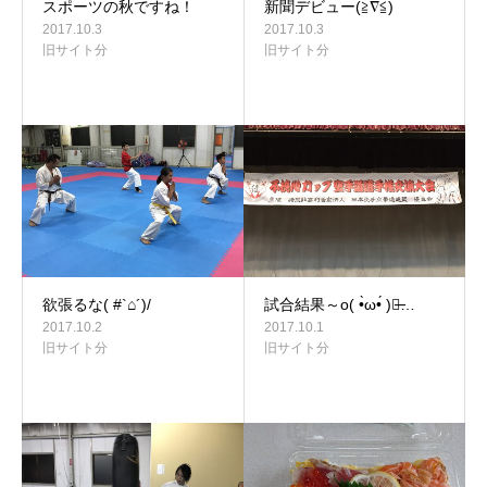
スポーツの秋ですね！
新聞デビュー(≧∇≦)
2017.10.3
2017.10.3
旧サイト分
旧サイト分
欲張るな( #`⌂´)/
試合結果～o( •̀ω•́ )〇̶…
2017.10.2
2017.10.1
旧サイト分
旧サイト分