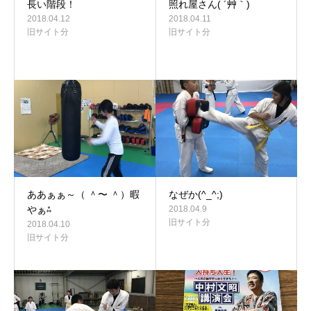
長い階段！
照れ屋さん( ´艸｀)
2018.04.12
2018.04.11
旧サイト分
旧サイト分
ああぁぁ～（ ＾〜 ＾）暇
なぜか(^_^;)
やぁ⁂
2018.04.9
旧サイト分
2018.04.10
旧サイト分