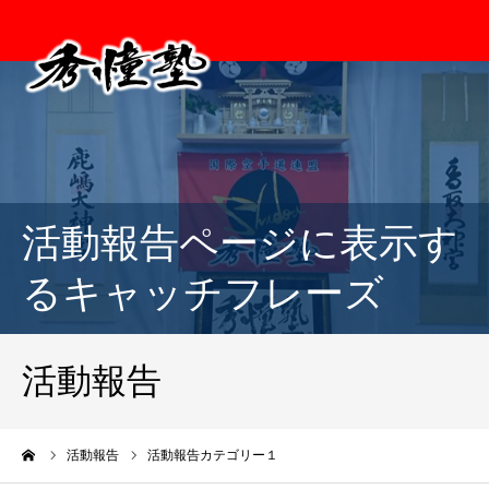
活動報告ページに表示す
るキャッチフレーズ
活動報告
ーム
活動報告
活動報告カテゴリー１