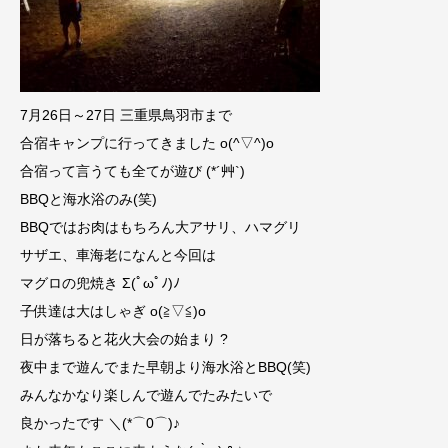
7月26日～27日 三重県鳥羽市まで
合宿キャンプに行ってきました o(^▽^)o
合宿って言うても全てが遊び (*´艸`)
BBQと海水浴のみ(笑)
BBQではお肉はもちろん大アサリ、ハマグリ
サザエ、車海老になんと今回は
マグロの兜焼き Σ(ﾟωﾟﾉ)ﾉ
子供達は大はしゃぎ o(≧▽≦)o
日が落ちると花火大会の始まり ?
夜中まで遊んでまた早朝より海水浴とBBQ(笑)
みんなかなり楽しんで遊んでたみたいで
良かったです ＼(*⌒0⌒)♪