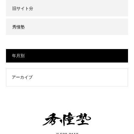
旧サイト分
秀憧塾
年月別