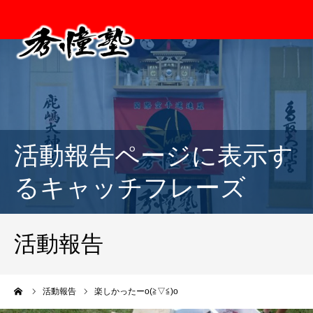
活動報告ページに表示す
るキャッチフレーズ
活動報告
ーム
活動報告
楽しかったーo(≧▽≦)o