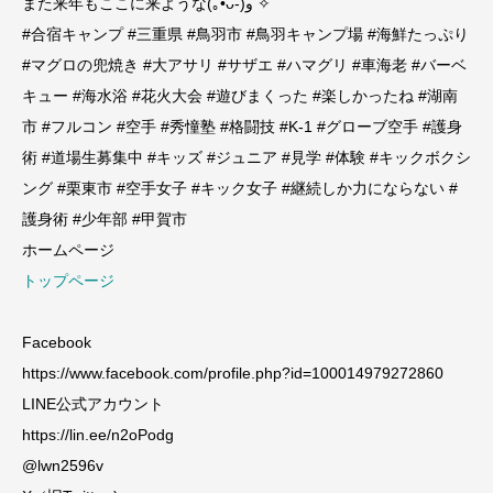
また来年もここに来ような(｡•̀ᴗ-)و ̑̑✧
#合宿キャンプ #三重県 #鳥羽市 #鳥羽キャンプ場 #海鮮たっぷり
#マグロの兜焼き #大アサリ #サザエ #ハマグリ #車海老 #バーベ
キュー #海水浴 #花火大会 #遊びまくった #楽しかったね #湖南
市 #フルコン #空手 #秀憧塾 #格闘技 #K-1 #グローブ空手 #護身
術 #道場生募集中 #キッズ #ジュニア #見学 #体験 #キックボクシ
ング #栗東市 #空手女子 #キック女子 #継続しか力にならない #
護身術 #少年部 #甲賀市
ホームページ
トップページ
Facebook
https://www.facebook.com/profile.php?id=100014979272860
LINE公式アカウント
https://lin.ee/n2oPodg
@lwn2596v