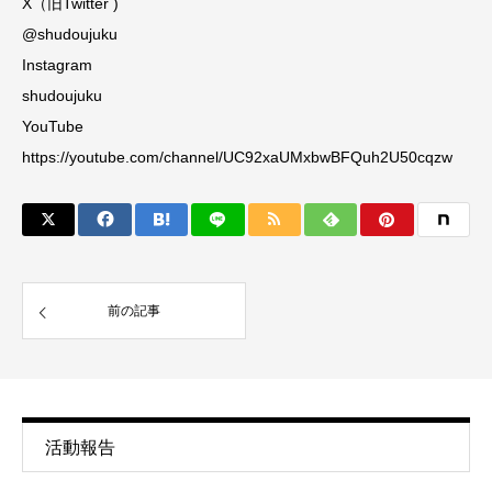
X（旧Twitter )
@shudoujuku
Instagram
shudoujuku
YouTube
https://youtube.com/channel/UC92xaUMxbwBFQuh2U50cqzw
前の記事
活動報告