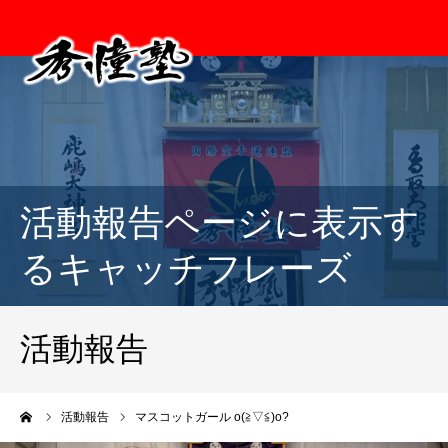
活動報告ページに表示す
るキャッチフレーズ
活動報告
ーム
活動報告
マスコットガール o(≧▽≦)o?