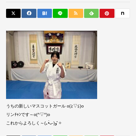
うちの新しいマスコットガール o(≧▽≦)o
リンﾁｬﾝです～o(^▽^)o
これからよろしく～(｡•̀ᴗ-)و ̑̑✧