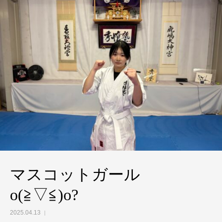
マスコットガール
o(≧▽≦)o?
2025.04.13