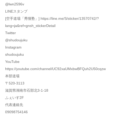
@lwn2596v
LINEスタンプ
[空手道場「秀憧塾」] https://line.me/S/sticker/13570742/?
lang=ja&ref=gnsh_stickerDetail
Twitter
@shudoujuku
Instagram
shudoujuku
YouTube
https://youtube.com/channel/UC92xaUMxbwBFQuh2U50cqzw
本部道場
〒520-3113
滋賀県湖南市石部北3-1-18
ふぇいす2F
代表連絡先
09098754146