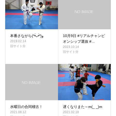
本番さながら(*•̀ᴗ•́*)و
10月9日 #リアルチャンピ
2019.02.14
オンシップ選抜 #…
旧サイト分
2023.10.14
旧サイト分
水曜日の合同稽古！
遅くなりまた～m(_ _)m
2021.08.12
2021.02.18