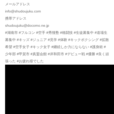
メールアドレス
info@shudoujuku.com
携帯アドレス
shudoujuku@docomo.ne.jp
#湖南市 #フルコン #空手 #秀憧塾 #格闘技 #生徒募集中 #道場生
募集中 #キッズ #ジュニア #見学 #体験 #キックボクシング #拡散
希望 #空手女子 #キック女子 #継続しか力にならない #護身術 #
少年部 #甲賀市 #真盟会館 #岸和田市 #デビュー戦 #優勝 #良く頑
張った #お疲れ様でした