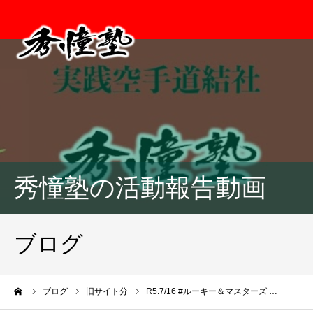
秀憧塾の活動報告動画
ブログ
ーム
ブログ
旧サイト分
R5.7/16 #ルーキー＆マスターズ …