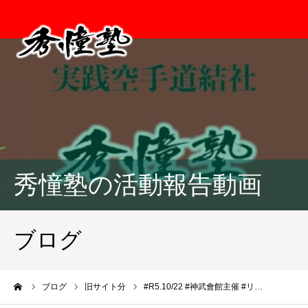
秀憧塾の活動報告動画
ブログ
ーム
ブログ
旧サイト分
#R5.10/22 #神武會館主催 #リ…