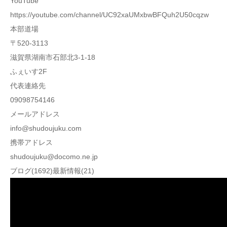
YouTube
https://youtube.com/channel/UC92xaUMxbwBFQuh2U50cqzw
本部道場
〒520-3113
滋賀県湖南市石部北3-1-18
ふぇいす2F
代表連絡先
09098754146
メールアドレス
info@shudoujuku.com
携帯アドレス
shudoujuku@docomo.ne.jp
ブログ(1692)最新情報(21)