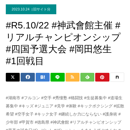
2023.10.24
旧サイト分
#R5.10/22 #神武會館主催 #
リアルチャンピオンシップ
#四国予選大会 #岡田悠生
#1回戦目
#湖南市 #フルコン #空手 #秀憧塾 #格闘技 #生徒募集中 #道場生
募集中 #キッズ #ジュニア #見学 #体験 #キックボクシング #拡散
希望 #空手女子 #キック女子 #継続しか力にならない #護身術 #
少年部 #甲賀市 #徳島県 #神武會館 #リアルチャンピオンシップ