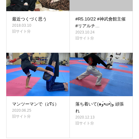
最近つくづく思う
#R5.10/22 #神武會館主催
2018.03.10
#リアルチ…
旧サイト分
2023.10.24
旧サイト分
マンツーマンで（≧∇≦）
落ち着いて(๑و•̀ω•́)و 頑張
2020.06.25
れ
旧サイト分
2020.12.13
旧サイト分