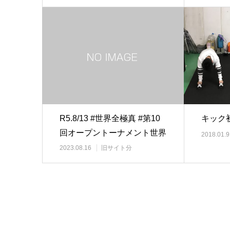
R5.8/13 #世界全極真 #第10
キック初稽
回オープントーナメント世界
2018.01.9
全極…
2023.08.16
旧サイト分