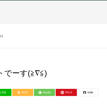
≦)
でーす(≧∇≦)
LINE
RSS
feedly
Pin it
note