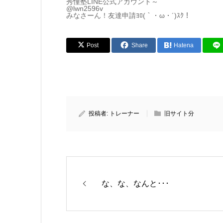
秀憧塾LINE公式アカウント～
@lwn2596v
みなさーん！友達申請ﾖﾛ(｀・ω・´)ｽｸ！
Post
Share
Hatena
投稿者:
トレーナー
旧サイト分
な、な、なんと･･･