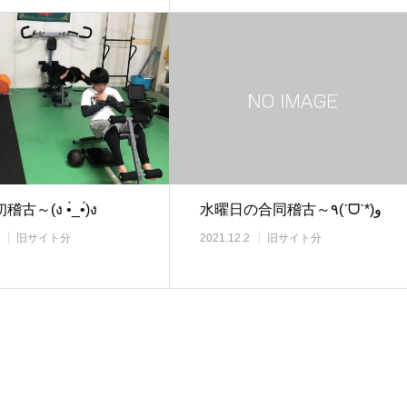
古～(ง •̀_•́)ง
水曜日の合同稽古～٩(ˊᗜˋ*)و
旧サイト分
2021.12.2
旧サイト分