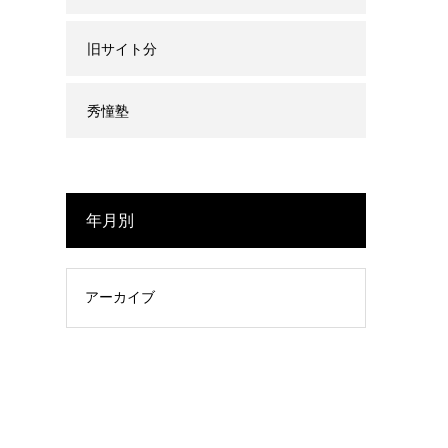
旧サイト分
秀憧塾
年月別