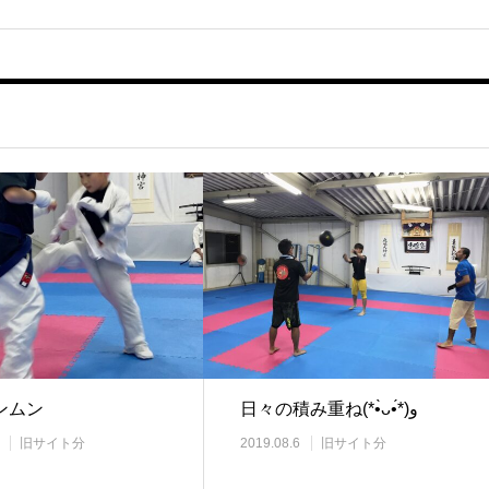
ンムン
日々の積み重ね(*•̀ᴗ•́*)و
旧サイト分
2019.08.6
旧サイト分