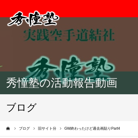
秀憧塾の活動報告動画
ブログ
ーム
ブログ
旧サイト分
GW終わったけど過去画貼りPart4