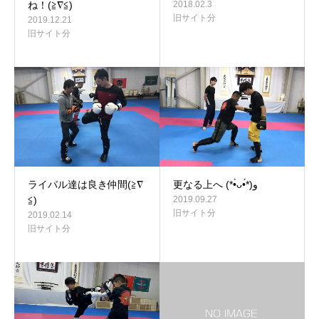
ね！(≧∇≦)
2018.02.3
旧サイト分
2019.12.21
旧サイト分
ライバル達は良き仲間(≧∇
更なる上へ (*•̀ᴗ•́*)و
≦)
2019.09.27
旧サイト分
2019.02.14
旧サイト分