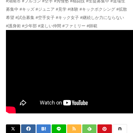
#湖南市 #フルコン #空手 #秀憧塾 #格闘技 #生徒募集中 #道場生
募集中 #キッズ #ジュニア #見学 #体験 #キックボクシング #拡散
希望 #試合募集 #空手女子 #キック女子 #継続しか力にならない
#護身術 #少年部 #楽しい仲間 #ファミリー #師範