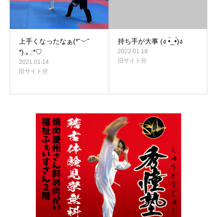
上手くなったなぁ(*˘︶˘
持ち手が大事 (ง •̀_•́)ง
*).｡.:*♡
2022.01.19
旧サイト分
2021.01.14
旧サイト分