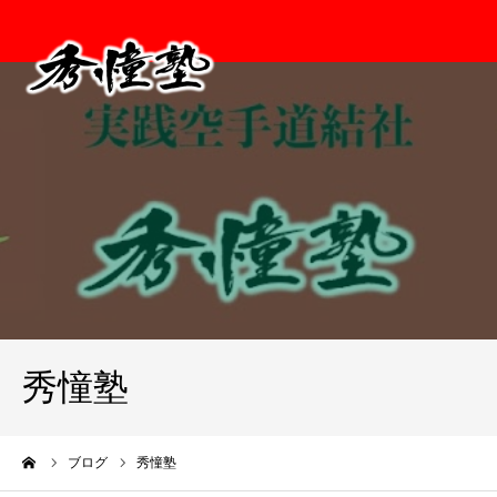
秀憧塾
ーム
ブログ
秀憧塾