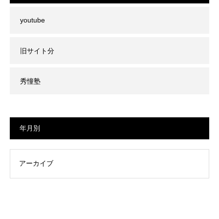
youtube
旧サイト分
秀憧塾
年月別