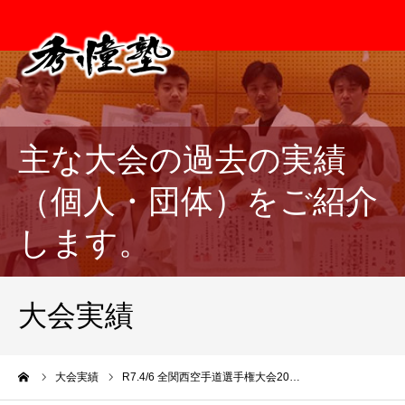
主な大会の過去の実績
（個人・団体）をご紹介
します。
大会実績
ーム
大会実績
R7.4/6 全関西空手道選手権大会20…