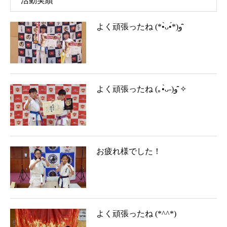
活動実績
よく頑張ったね (*•̀ᴗ•́*)و ̑̑
よく頑張ったね (｡•̀ᴗ-)و ̑̑✧
お疲れ様でした！
よく頑張ったね (*^^*)