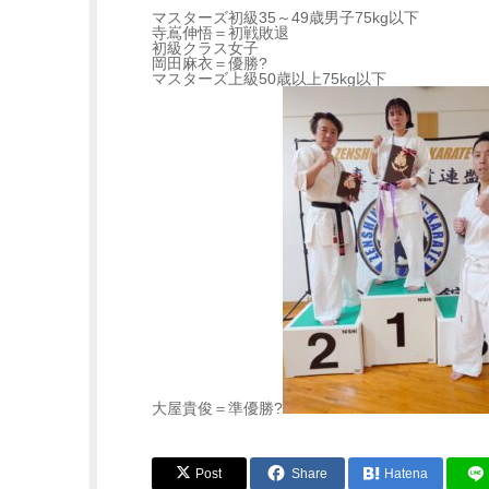
マスターズ初級35～49歳男子75kg以下
寺嶌伸悟＝初戦敗退
初級クラス女子
岡田麻衣＝優勝?
マスターズ上級50歳以上75kg以下
大屋貴俊＝準優勝?
Post
Share
Hatena