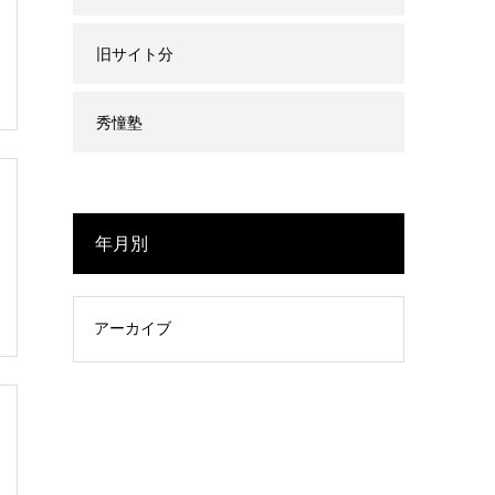
旧サイト分
秀憧塾
年月別