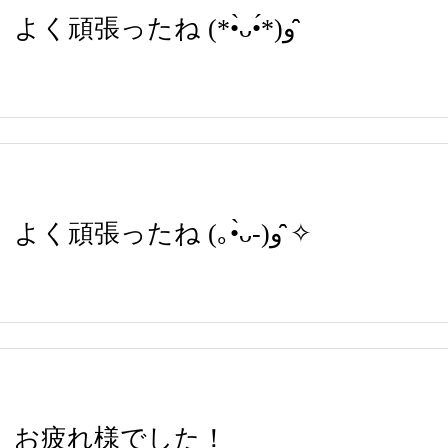
よく頑張ったね (*•̀ᴗ•́*)و ̑̑
よく頑張ったね (｡•̀ᴗ-)و ̑̑✧
お疲れ様でした！