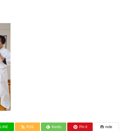
LINE
RSS
feedly
Pin it
note