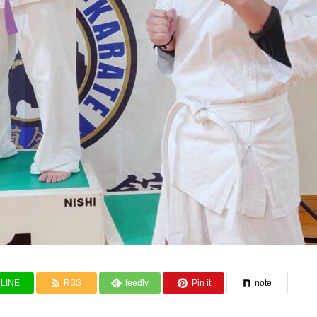
LINE
RSS
feedly
Pin it
note