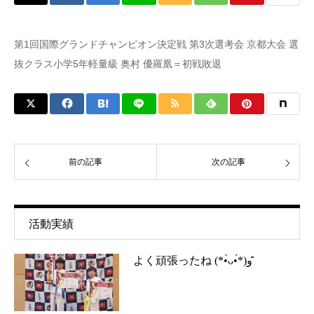
第1回国際グランドチャンピオン決定戦 第3次選考会 京都大会 選
抜クラス小学5年軽量級 奥村 優羅凰＝初戦敗退
前の記事
次の記事
活動実績
よく頑張ったね (*•̀ᴗ•́*)و ̑̑