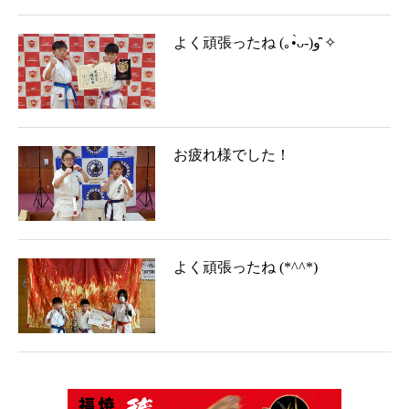
よく頑張ったね (｡•̀ᴗ-)و ̑̑✧
お疲れ様でした！
よく頑張ったね (*^^*)