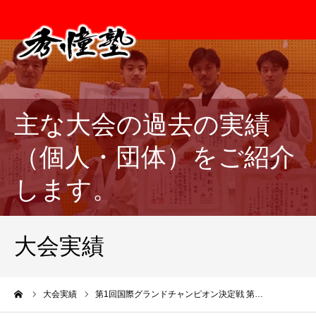
主な大会の過去の実績
（個人・団体）をご紹介
します。
大会実績
ーム
大会実績
第1回国際グランドチャンピオン決定戦 第…