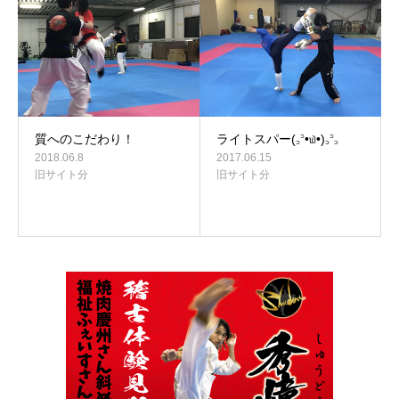
質へのこだわり！
ライトスパー(꜆꜄•௰•)꜆꜄꜆
2018.06.8
2017.06.15
旧サイト分
旧サイト分