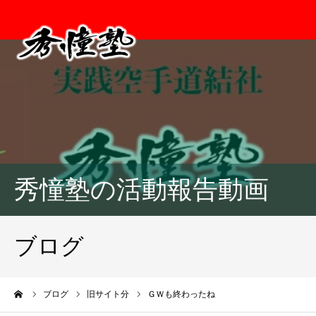
秀憧塾の活動報告動画
ブログ
ーム
ブログ
旧サイト分
ＧＷも終わったね