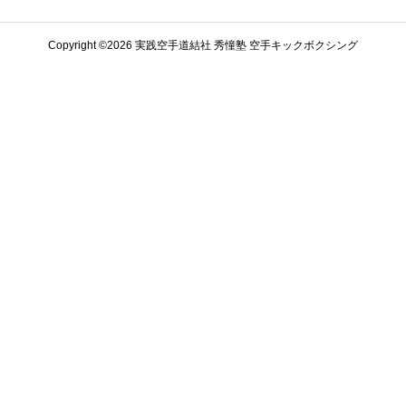
Copyright ©️2026 実践空手道結社 秀憧塾 空手キックボクシング