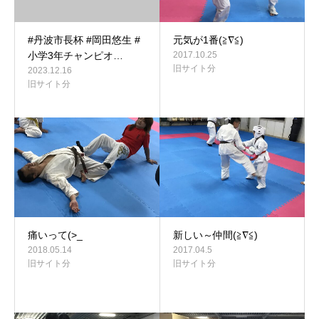
#丹波市長杯 #岡田悠生 #
元気が1番(≧∇≦)
小学3年チャンピオ…
2017.10.25
旧サイト分
2023.12.16
旧サイト分
痛いって(>_
新しい～仲間(≧∇≦)
2018.05.14
2017.04.5
旧サイト分
旧サイト分