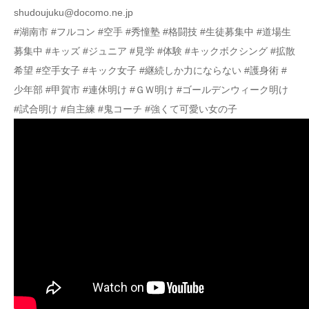
shudoujuku@docomo.ne.jp
#湖南市 #フルコン #空手 #秀憧塾 #格闘技 #生徒募集中 #道場生
募集中 #キッズ #ジュニア #見学 #体験 #キックボクシング #拡散
希望 #空手女子 #キック女子 #継続しか力にならない #護身術 #
少年部 #甲賀市 #連休明け #ＧＷ明け #ゴールデンウィーク明け
#試合明け #自主練 #鬼コーチ #強くて可愛い女の子