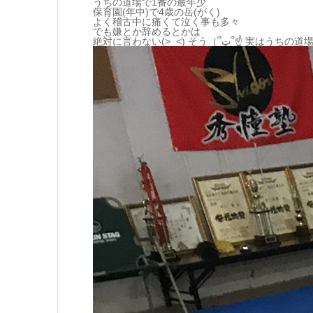
うちの道場で1番の最年少
保育園(年中)で4歳の岳(がく)
よく稽古中に痛くて泣く事も多々
でも嫌とか辞めるとかは
絶対に言わない(>_<) そう（՞