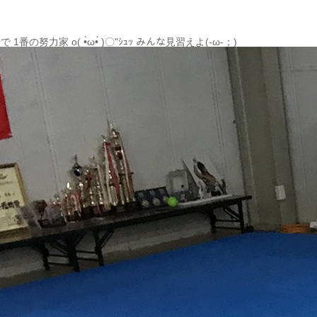
ټ՞☝ 実はうちの道場で 1番の努力家 o( •̀ω•́ )〇"ｼｭｯ みんな見習えよ(-ω-；)