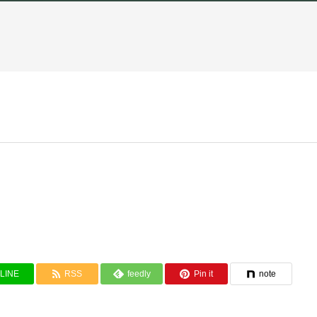
LINE
RSS
feedly
Pin it
note