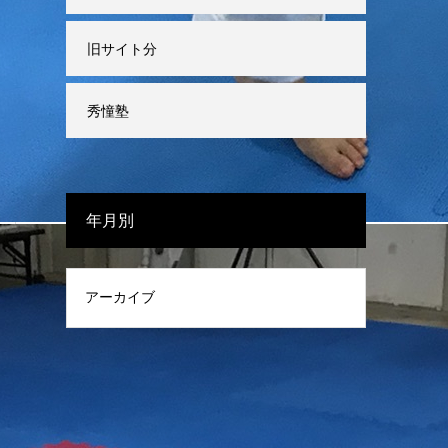
旧サイト分
秀憧塾
年月別