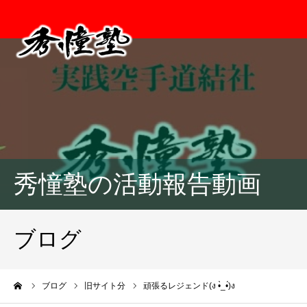
秀憧塾の活動報告動画
ブログ
ーム
ブログ
旧サイト分
頑張るレジェンド(ง •̀_•́)ง