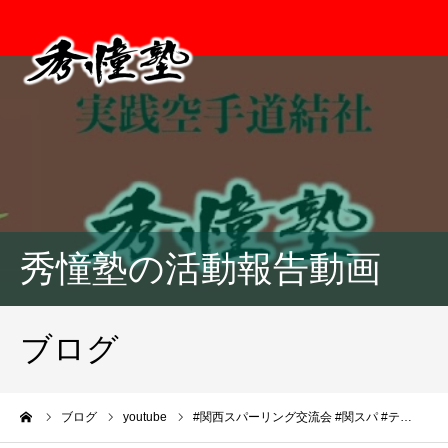
秀憧塾の活動報告動画
ブログ
ーム
ブログ
youtube
#関西スパーリング交流会 #関スパ #テ…