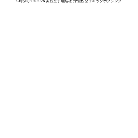
Copyright ©️2026 実践空手道結社 秀憧塾 空手キックボクシング