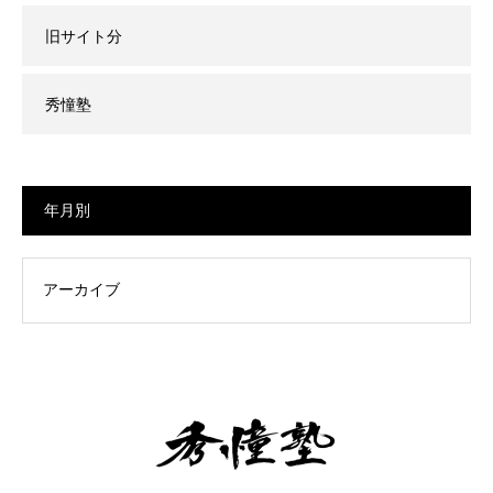
旧サイト分
秀憧塾
年月別