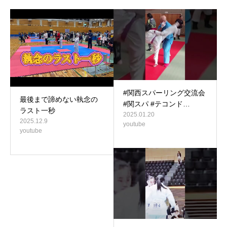
#関西スパーリング交流会
最後まで諦めない執念の
#関スパ #テコンド…
ラスト一秒
2025.01.20
2025.12.9
youtube
youtube