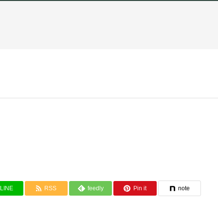
LINE
RSS
feedly
Pin it
note