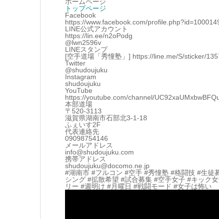
ホームページ
トップページ
Facebook
https://www.facebook.com/profile.php?id=10001
LINE公式アカウント
https://lin.ee/n2oPodg
@lwn2596v
LINEスタンプ
[空手道場「秀憧塾」] https://line.me/S/sticker/13570
Twitter
@shudoujuku
Instagram
shudoujuku
YouTube
https://youtube.com/channel/UC92xaUMxbwBF
本部道場
〒520-3113
滋賀県湖南市石部北3-1-18
ふぇいす2F
代表連絡先
09098754146
メールアドレス
info@shudoujuku.com
携帯アドレス
shudoujuku@docomo.ne.jp
#湖南市 #フルコン #空手 #秀憧塾 #格闘技 #生徒
シング #拡散希望 #試合募集 #空手女子 #キック
リー #週明け #月曜日 #戦闘モード #女子は怖い