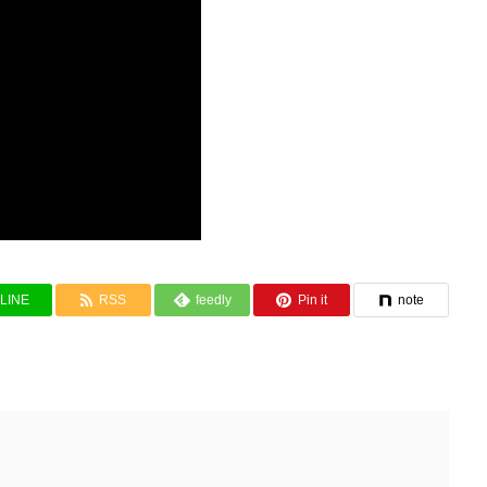
LINE
RSS
feedly
Pin it
note