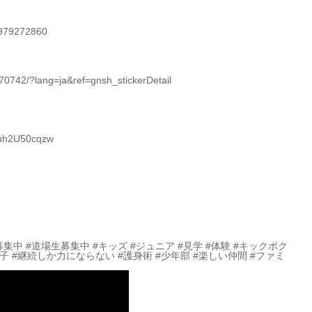
4979272860
742/?lang=ja&ref=gnsh_stickerDetail
Quh2U50cqzw
募集中 #道場生募集中 #キッズ #ジュニア #見学 #体験 #キックボク
女子 #継続しか力にならない #護身術 #少年部 #楽しい仲間 #ファミ