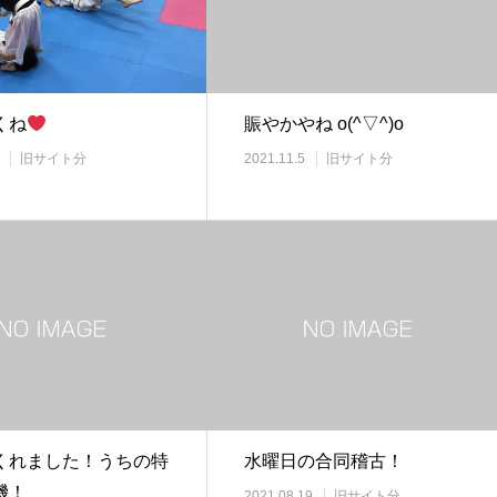
くね
賑やかやね o(^▽^)o
旧サイト分
2021.11.5
旧サイト分
くれました！うちの特
水曜日の合同稽古！
機！
2021.08.19
旧サイト分