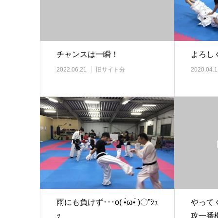
チャンスは一瞬！
よろし
2022.06.21
旧サイト分
2020.04.1
雨にも負けず･･･o( •̀ω•́ )〇”ｼｭ
やって
ｯ
攻一番