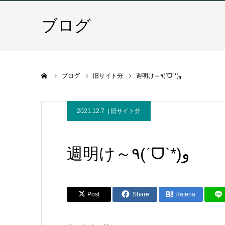
ブログ
ホーム
ブログ
旧サイト分
週明け～٩(ˊᗜˋ*)و
2021.12.7
旧サイト分
週明け～٩(ˊᗜˋ*)و
Post
Share
Hatena