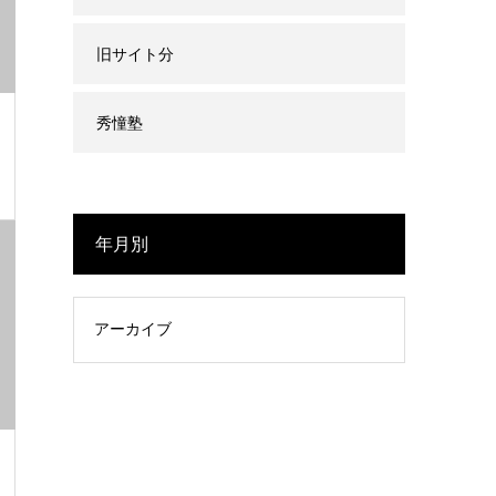
旧サイト分
秀憧塾
年月別