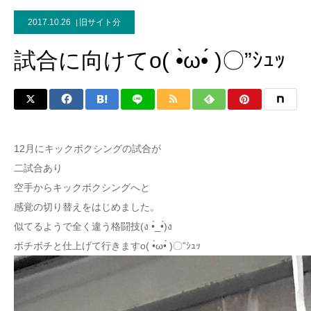
2017.10.26
旧サイト分
試合に向けてo( •̀ω•́ )〇”ｼｭｯ
12月にキックボクシングの試合が
二試合あり
空手からキックボクシングへと
感覚の切り替えをはじめました。
似てるようで全く違う格闘技(ง •̀_•́)ง
ボチボチと仕上げて行きますo( •̀ω•́ )〇”ｼｭｯ