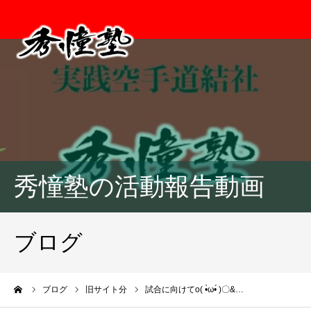
秀憧塾の活動報告動画
ブログ
ーム
ブログ
旧サイト分
試合に向けてo( •̀ω•́ )〇&…