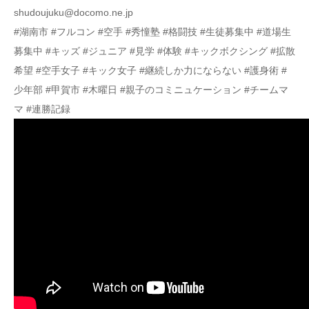
shudoujuku@docomo.ne.jp
#湖南市 #フルコン #空手 #秀憧塾 #格闘技 #生徒募集中 #道場生
募集中 #キッズ #ジュニア #見学 #体験 #キックボクシング #拡散
希望 #空手女子 #キック女子 #継続しか力にならない #護身術 #
少年部 #甲賀市 #木曜日 #親子のコミニュケーション #チームマ
マ #連勝記録