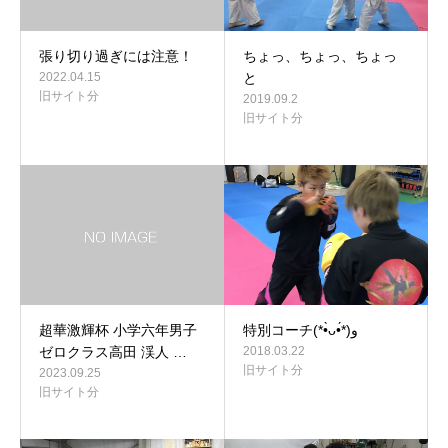
張り切り過ぎには注意！
ちょっ、ちょっ、ちょっ
2022.04.15
と
旧サイト分
2019.09.2
旧サイト分
超華激輝杯 小学六年男子
特別コーチ(*•̀ᴗ•́*)و
ゼロクラス高田 渓人 …
2018.03.22
旧サイト分
2023.09.25
旧サイト分