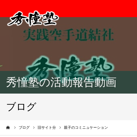
秀憧塾の活動報告動画
ブログ
ーム
ブログ
旧サイト分
親子のコミニュケーション