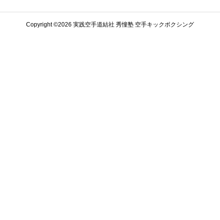
Copyright ©️2026 実践空手道結社 秀憧塾 空手キックボクシング