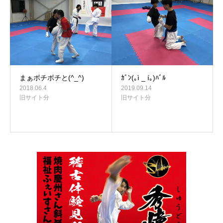
まぁボチボチと(^_^)
ｶﾞﾝ(｡ì​ _ í｡)ﾊﾞﾙ
2018.06.4
2019.09.14
旧サイト分
旧サイト分