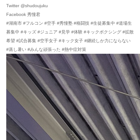
Twitter @shudoujuku
Facebook 秀憧君
#湖南市 #フルコン #空手 #秀憧塾 #格闘技 #生徒募集中 #道場生
募集中 #キッズ #ジュニア #見学 #体験 #キックボクシング #拡散
希望 #試合募集 #空手女子 #キック女子 #継続しか力にならない
#蒸し暑い #みんな頑張った #熱中症対策