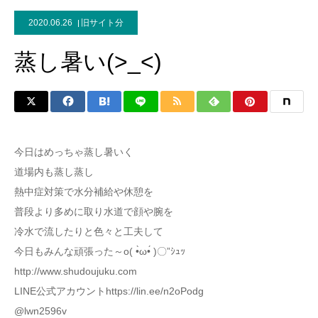
2020.06.26
旧サイト分
蒸し暑い(>_<)
今日はめっちゃ蒸し暑いく
道場内も蒸し蒸し
熱中症対策で水分補給や休憩を
普段より多めに取り水道で顔や腕を
冷水で流したりと色々と工夫して
今日もみんな頑張った～o( •̀ω•́ )〇”ｼｭｯ
http://www.shudoujuku.com
LINE公式アカウントhttps://lin.ee/n2oPodg
@lwn2596v