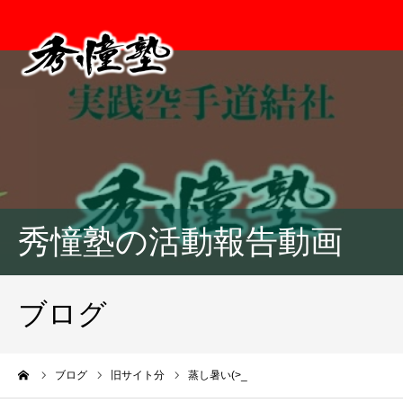
秀憧塾の活動報告動画
ブログ
ーム
ブログ
旧サイト分
蒸し暑い(>_