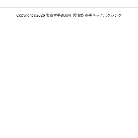
Copyright ©️2026 実践空手道結社 秀憧塾 空手キックボクシング