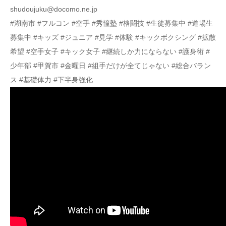
shudoujuku@docomo.ne.jp
#湖南市 #フルコン #空手 #秀憧塾 #格闘技 #生徒募集中 #道場生
募集中 #キッズ #ジュニア #見学 #体験 #キックボクシング #拡散
希望 #空手女子 #キック女子 #継続しか力にならない #護身術 #
少年部 #甲賀市 #金曜日 #組手だけが全てじゃない #総合バラン
ス #基礎体力 #下半身強化