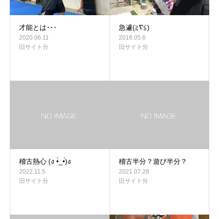
才能とは･･･
急遽(≧∇≦)
2020.06.11
2018.05.6
旧サイト分
旧サイト分
稽古熱心 (ง •̀_•́)ง
稽古半分？遊び半分？
2022.11.5
2021.07.28
旧サイト分
旧サイト分