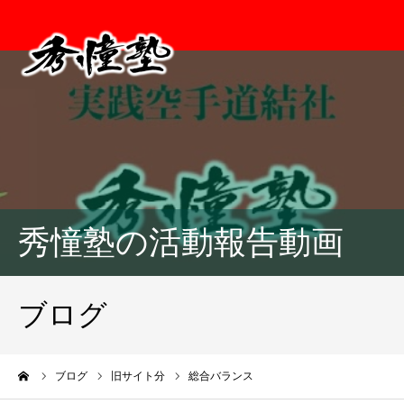
秀憧塾の活動報告動画
ブログ
ーム
ブログ
旧サイト分
総合バランス