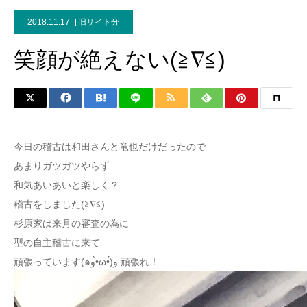
2018.11.17
旧サイト分
笑顔が絶えない(≧∇≦)
今日の稽古は和田さんと竜也だけだったので
あまりガツガツやらず
和気あいあいと楽しく？
稽古をしました(≧∇≦)
杉原家は来月の審査の為に
型の自主稽古に来て
頑張っています(๑و•̀ω•́)و 頑張れ！