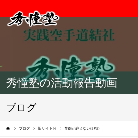
秀憧塾の活動報告動画
ブログ
ーム
ブログ
旧サイト分
笑顔が絶えない(≧∇≦)