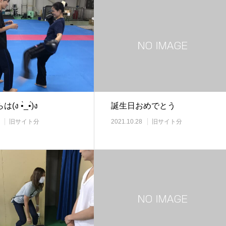
ง •̀_•́)ง
誕生日おめでとう
旧サイト分
2021.10.28
旧サイト分