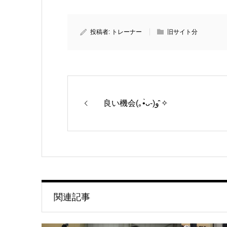
投稿者:
トレーナー
旧サイト分
良い機会(｡•̀ᴗ-)و ̑̑✧
関連記事