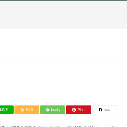
LINE
RSS
feedly
Pin it
note