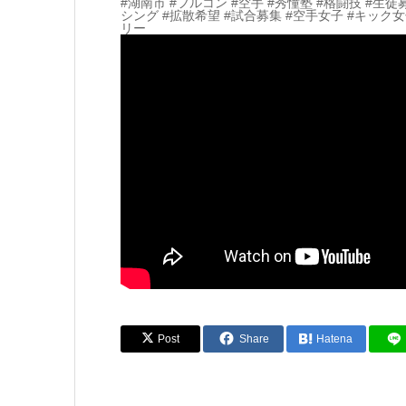
#湖南市 #フルコン #空手 #秀憧塾 #格闘技 #生徒
シング #拡散希望 #試合募集 #空手女子 #キック
リー
Post
Share
Hatena