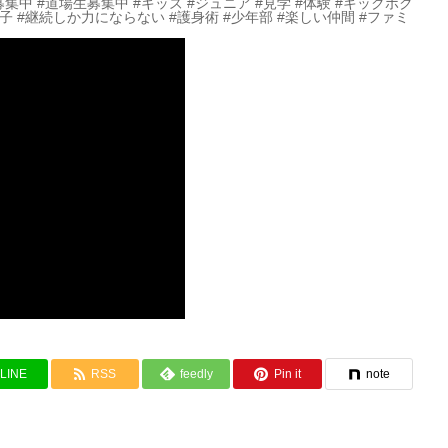
募集中 #道場生募集中 #キッズ #ジュニア #見学 #体験 #キックボク
女子 #継続しか力にならない #護身術 #少年部 #楽しい仲間 #ファミ
LINE
RSS
feedly
Pin it
note