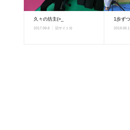
久々の坊主(>_
1歩ず
2017.09.8
旧サイト分
2019.06.1