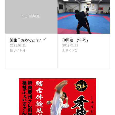
誕生日おめでとう♬.*ﾟ
仲間達！(*•̀ᴗ•́*)و
2021.08.21
2019.01.22
旧サイト分
旧サイト分