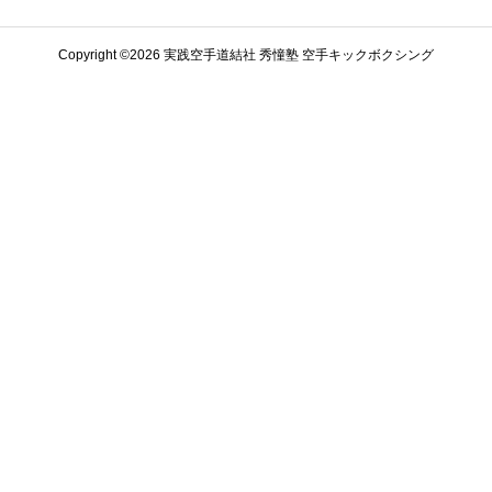
Copyright ©️2026 実践空手道結社 秀憧塾 空手キックボクシング