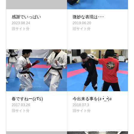
感謝でいっぱい
微妙な表現は･･･
2023.08.24
2019.06.20
旧サイト分
旧サイト分
春ですねー(≧∇≦)
今出来る事を(ง •̀_•́)ง
2017.03.26
2018.07.3
旧サイト分
旧サイト分