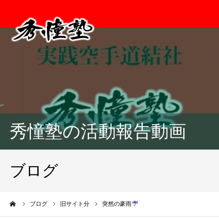
秀憧塾の活動報告動画
ブログ
ーム
ブログ
旧サイト分
突然の豪雨