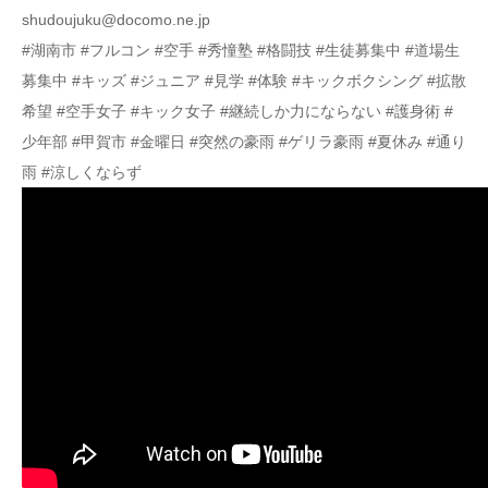
shudoujuku@docomo.ne.jp
#湖南市 #フルコン #空手 #秀憧塾 #格闘技 #生徒募集中 #道場生
募集中 #キッズ #ジュニア #見学 #体験 #キックボクシング #拡散
希望 #空手女子 #キック女子 #継続しか力にならない #護身術 #
少年部 #甲賀市 #金曜日 #突然の豪雨 #ゲリラ豪雨 #夏休み #通り
雨 #涼しくならず