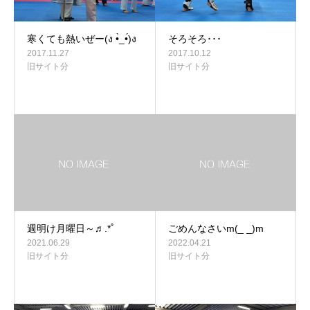
寒くても熱いぜー(ง •̀_•́)ง
そろそろ･･･
2017.11.27
2017.10.12
旧サイト分
旧サイト分
週明け月曜日～♬.*ﾟ
ごめんなさいm(_ _)m
2021.06.29
2022.04.21
旧サイト分
旧サイト分