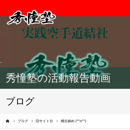
秀憧塾の活動報告動画
ブログ
ーム
ブログ
旧サイト分
稽古納め (*^o^*)