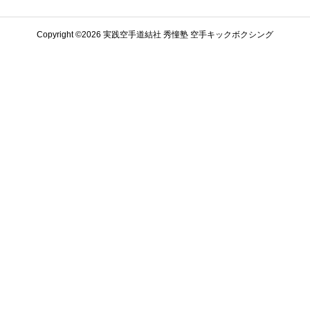
Copyright ©️2026 実践空手道結社 秀憧塾 空手キックボクシング