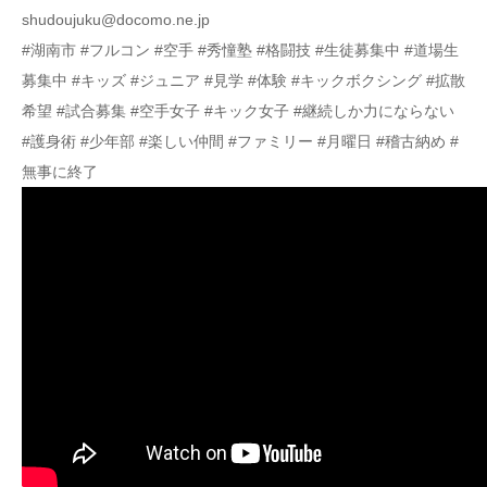
shudoujuku@docomo.ne.jp
#湖南市 #フルコン #空手 #秀憧塾 #格闘技 #生徒募集中 #道場生
募集中 #キッズ #ジュニア #見学 #体験 #キックボクシング #拡散
希望 #試合募集 #空手女子 #キック女子 #継続しか力にならない
#護身術 #少年部 #楽しい仲間 #ファミリー #月曜日 #稽古納め #
無事に終了