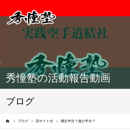
秀憧塾の活動報告動画
ブログ
ーム
ブログ
旧サイト分
稽古半分？遊び半分？