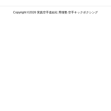
Copyright ©️2026 実践空手道結社 秀憧塾 空手キックボクシング