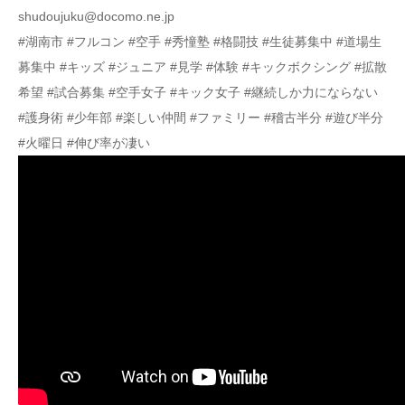
shudoujuku@docomo.ne.jp
#湖南市 #フルコン #空手 #秀憧塾 #格闘技 #生徒募集中 #道場生
募集中 #キッズ #ジュニア #見学 #体験 #キックボクシング #拡散
希望 #試合募集 #空手女子 #キック女子 #継続しか力にならない
#護身術 #少年部 #楽しい仲間 #ファミリー #稽古半分 #遊び半分
#火曜日 #伸び率が凄い