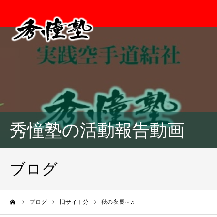
秀憧塾の活動報告動画
ブログ
ーム
ブログ
旧サイト分
秋の夜長～♫