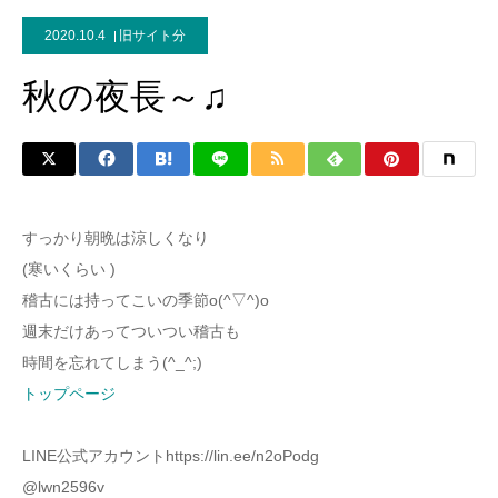
2020.10.4
旧サイト分
秋の夜長～♫
すっかり朝晩は涼しくなり
(寒いくらい )
稽古には持ってこいの季節o(^▽^)o
週末だけあってついつい稽古も
時間を忘れてしまう(^_^;)
トップページ
LINE公式アカウントhttps://lin.ee/n2oPodg
@lwn2596v