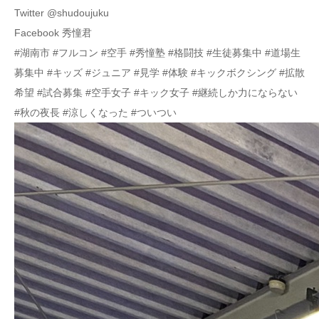
Twitter @shudoujuku
Facebook 秀憧君
#湖南市 #フルコン #空手 #秀憧塾 #格闘技 #生徒募集中 #道場生
募集中 #キッズ #ジュニア #見学 #体験 #キックボクシング #拡散
希望 #試合募集 #空手女子 #キック女子 #継続しか力にならない
#秋の夜長 #涼しくなった #ついつい