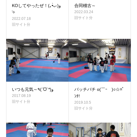
KOしてやったぜ！(｡•̀ᴗ-)و
合同稽古～
̑̑✧
2022.03.24
旧サイト分
2022.07.18
旧サイト分
いつも元気～٩(ˊᗜˋ*)و
バッチバチ o(￣ｰ￣)○☆ﾊﾟ
2017.08.19
ﾝﾁ!
旧サイト分
2019.10.5
旧サイト分