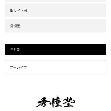
旧サイト分
秀憧塾
年月別