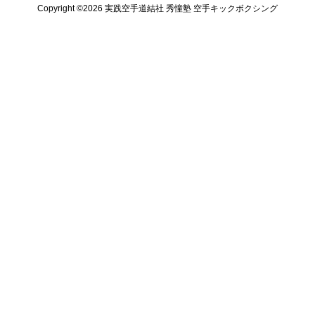
Copyright ©️2026 実践空手道結社 秀憧塾 空手キックボクシング