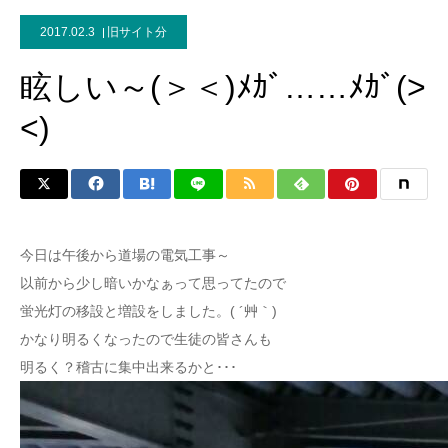
2017.02.3
旧サイト分
眩しい～(＞＜)ﾒｶﾞ……ﾒｶﾞ(>
<)
今日は午後から道場の電気工事～
以前から少し暗いかなぁって思ってたので
蛍光灯の移設と増設をしました。( ´艸｀)
かなり明るくなったので生徒の皆さんも
明るく？稽古に集中出来るかと･･･