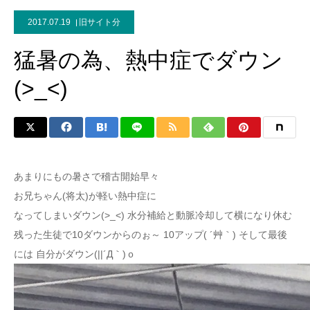
2017.07.19
旧サイト分
猛暑の為、熱中症でダウン
(>_<)
あまりにもの暑さで稽古開始早々
お兄ちゃん(将太)が軽い熱中症に
なってしまいダウン(>_<) 水分補給と動脈冷却して横になり休む
残った生徒で10ダウンからのぉ～ 10アップ( ´艸｀) そして最後
には 自分がダウン(||´Д｀)ｏ