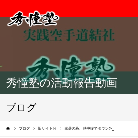
秀憧塾の活動報告動画
ブログ
ーム
ブログ
旧サイト分
猛暑の為、熱中症でダウン(>_