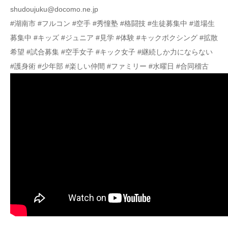
shudoujuku@docomo.ne.jp
#湖南市 #フルコン #空手 #秀憧塾 #格闘技 #生徒募集中 #道場生
募集中 #キッズ #ジュニア #見学 #体験 #キックボクシング #拡散
希望 #試合募集 #空手女子 #キック女子 #継続しか力にならない
#護身術 #少年部 #楽しい仲間 #ファミリー #水曜日 #合同稽古