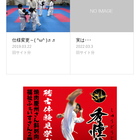
仕様変更～( ^ω^ )♬♬
実は･･･
2019.03.22
2022.03.3
旧サイト分
旧サイト分