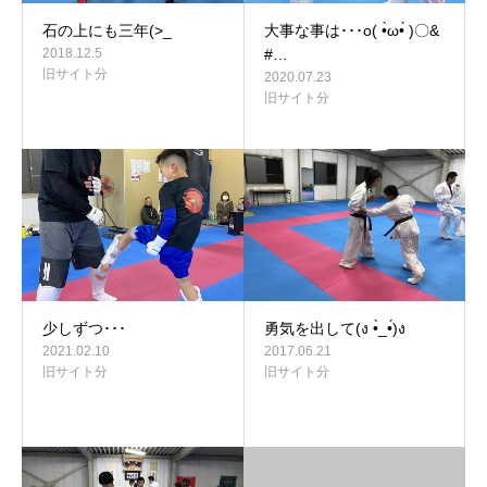
石の上にも三年(>_
大事な事は･･･o( •̀ω•́ )〇&
2018.12.5
#…
旧サイト分
2020.07.23
旧サイト分
少しずつ･･･
勇気を出して(ง •̀_•́)ง
2021.02.10
2017.06.21
旧サイト分
旧サイト分