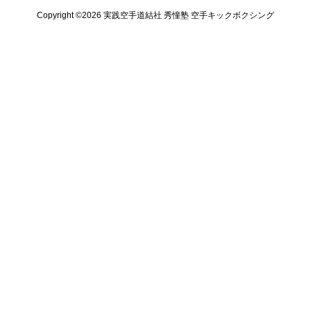
Copyright ©️2026 実践空手道結社 秀憧塾 空手キックボクシング