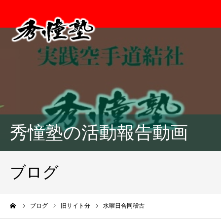
秀憧塾の活動報告動画
ブログ
ーム
ブログ
旧サイト分
水曜日合同稽古