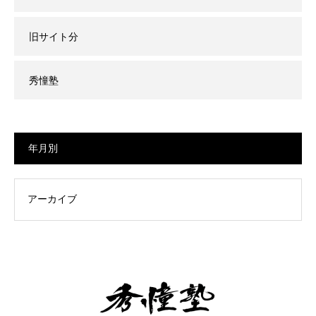
旧サイト分
秀憧塾
年月別