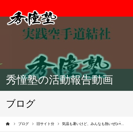
秀憧塾の活動報告動画
ブログ
ーム
ブログ
旧サイト分
気温も暑いけど、みんなも熱いぜ(ง •̀…