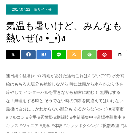
2017.07.22
旧サイト分
気温も暑いけど、みんなも
熱いぜ(ง •̀_•́)ง
連日続く猛暑(>_<) 梅雨があけた途端これはキツい(T^T) 水分補
給はもちろん塩分も補給しながら 時には頭から水をかぶり体を
冷やして インターバルを置きながら稽古に励む！ 無理はする
な！無理をする時と そうでない時の判断を間違えてはいけない
最後は自分にしかわからない部分も あるからな(-ω-；) #湖南市
#フルコン #空手 #秀憧塾 #格闘技 #生徒募集中 #道場生募集中 #
キッズ #ジュニア #見学 #体験 #キックボクシング #拡散希望 #猛