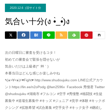
2020.12.6
旧サイト分
気合い十分(ง •̀_•́)ง
次の日曜日に審査を受けるコタ！
初めての審査会で緊張を隠せないが
気合いだけは上級者(*´ 艸｀)
本番当日はどんな感じか楽しみやね
٩(๑>∀<๑)۶♥Fight♥ http://www.shudoujuku.com LINE公式アカウ
ントhttps://lin.ee/n2oPodg @lwn2596v Facebook 秀憧君 Twitter
@shudoujuku #湖南市 #フルコン #空手 #秀憧塾 #格闘技 #生徒
募集中 #道場生募集中 #キッズ #ジュニア #見学 #体験 #キックボ
クシング #拡散希望 #試合募集 #空手女子 #キック女子 #継続し