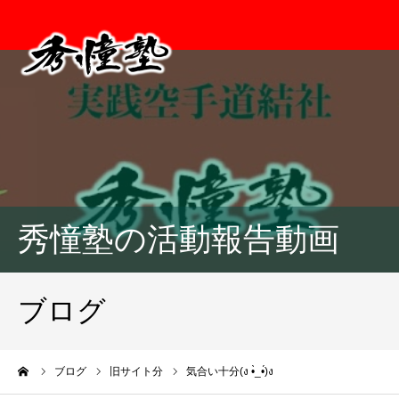
秀憧塾の活動報告動画
ブログ
ーム
ブログ
旧サイト分
気合い十分(ง •̀_•́)ง