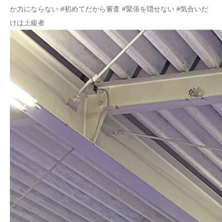
か力にならない #初めてだから審査 #緊張を隠せない #気合いだ
けは上級者