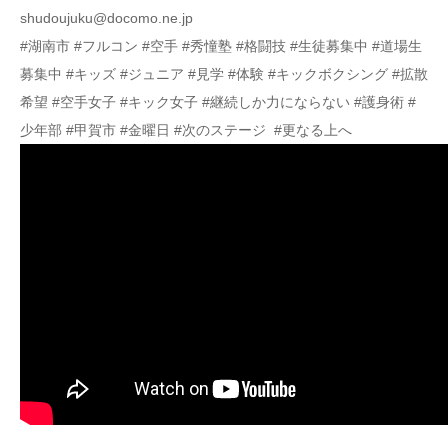
shudoujuku@docomo.ne.jp
#湖南市 #フルコン #空手 #秀憧塾 #格闘技 #生徒募集中 #道場生
募集中 #キッズ #ジュニア #見学 #体験 #キックボクシング #拡散
希望 #空手女子 #キック女子 #継続しか力にならない #護身術 #
少年部 #甲賀市 #金曜日 #次のステージ #更なる上へ