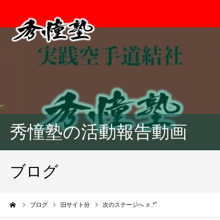
秀憧塾の活動報告動画
ブログ
ーム
ブログ
旧サイト分
次のステージへ ♬.*ﾟ