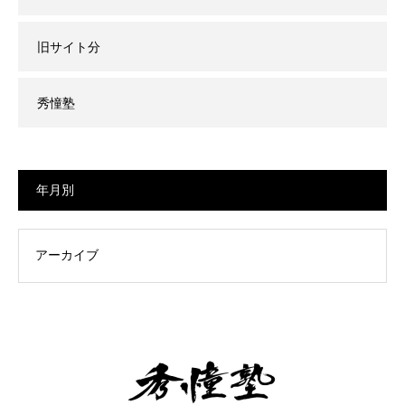
旧サイト分
秀憧塾
年月別