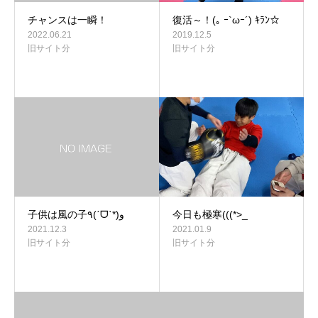
チャンスは一瞬！
復活～！(｡ ｰ`ωｰ´) ｷﾗﾝ☆
2022.06.21
2019.12.5
旧サイト分
旧サイト分
子供は風の子٩(ˊᗜˋ*)و
今日も極寒(((*>_
2021.12.3
2021.01.9
旧サイト分
旧サイト分