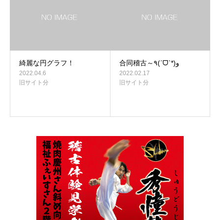
綺麗な円グラフ！
合同稽古～٩(ˊᗜˋ*)و
2022.04.6
2022.02.17
旧サイト分
旧サイト分