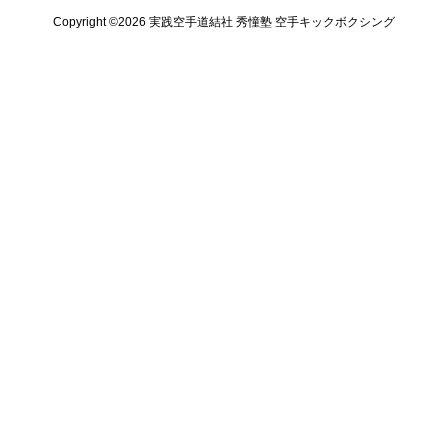
Copyright ©️2026 実践空手道結社 秀憧塾 空手キックボクシング