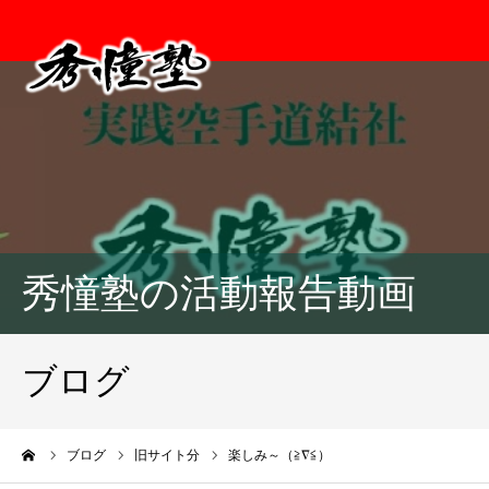
秀憧塾の活動報告動画
ブログ
ーム
ブログ
旧サイト分
楽しみ～（≧∇≦）