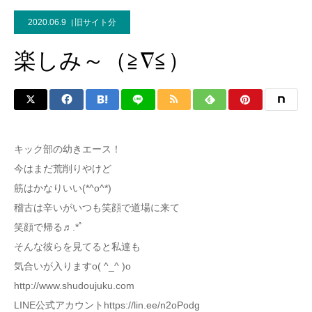
2020.06.9
旧サイト分
楽しみ～（≧∇≦）
キック部の幼きエース！
今はまだ荒削りやけど
筋はかなりいい(*^o^*)
稽古は辛いがいつも笑顔で道場に来て
笑顔で帰る♬.*ﾟ
そんな彼らを見てると私達も
気合いが入りますo( ^_^ )o
http://www.shudoujuku.com
LINE公式アカウントhttps://lin.ee/n2oPodg