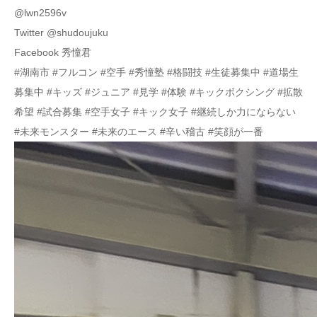
@lwn2596v
Twitter @shudoujuku
Facebook 秀憧君
#湖南市 #フルコン #空手 #秀憧塾 #格闘技 #生徒募集中 #道場生
募集中 #キッズ #ジュニア #見学 #体験 #キックボクシング #拡散
希望 #試合募集 #空手女子 #キック女子 #継続しか力にならない
#未来モンスター #未来のエース #辛い稽古 #笑顔が一番