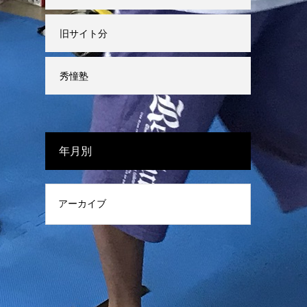
旧サイト分
秀憧塾
年月別