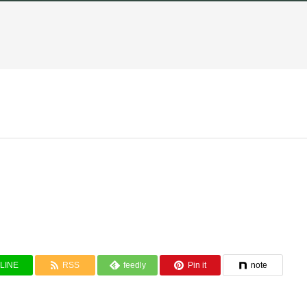
LINE
RSS
feedly
Pin it
note