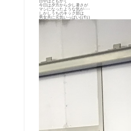
日中はともかく
今日は夕方から少し暑さが
マシになったような気が･･･
しかしうちのキック部は
男女共に元気いっぱい(≧∇≦)