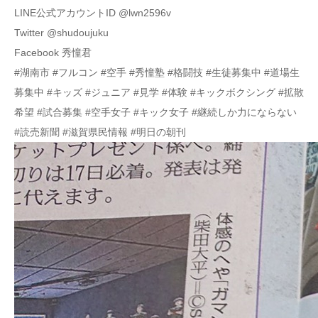
LINE公式アカウントID @lwn2596v
Twitter @shudoujuku
Facebook 秀憧君
#湖南市 #フルコン #空手 #秀憧塾 #格闘技 #生徒募集中 #道場生
募集中 #キッズ #ジュニア #見学 #体験 #キックボクシング #拡散
希望 #試合募集 #空手女子 #キック女子 #継続しか力にならない
#読売新聞 #滋賀県民情報 #明日の朝刊