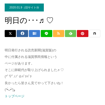
2020.01.9
旧サイト分
明日の･･･♬︎♡
明日発行される読売新聞(滋賀版)の
中に付属される滋賀県民情報という
ページがあります。
そこに師範代が取り上げられました♬︎♡
(*ﾟ▽ﾟﾉﾉﾞ☆ﾊﾟﾁﾊﾟﾁ
良かったら皆さん見てやって下さいね！
(*•̀ᴗ•́*)و
トップページ