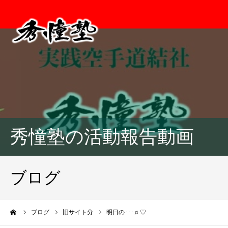
秀憧塾の活動報告動画
ブログ
ーム
ブログ
旧サイト分
明日の･･･♬︎♡