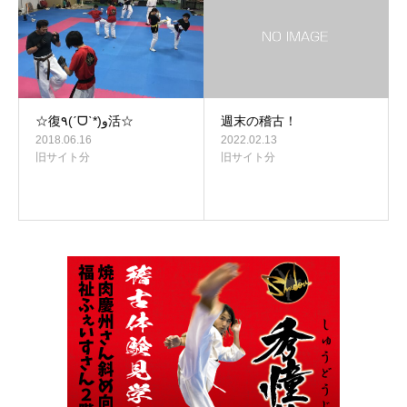
☆復٩(ˊᗜˋ*)و活☆
週末の稽古！
2018.06.16
2022.02.13
旧サイト分
旧サイト分