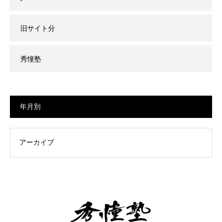
旧サイト分
秀憧塾
年月別