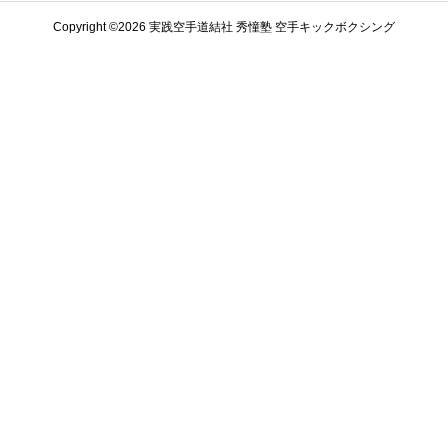
Copyright ©️2026 実践空手道結社 秀憧塾 空手キックボクシング