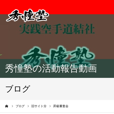
秀憧塾の活動報告動画
ブログ
ーム
ブログ
旧サイト分
昇級審査会