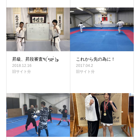
昇級、昇段審査٩( •̀д•́ ) و
これから先の為に！
2018.12.16
2017.04.2
旧サイト分
旧サイト分