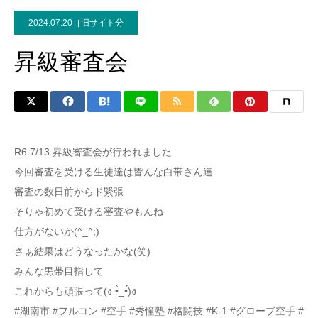
2024.07.20
旧サイト分
昇級審査会
R6.7/13 昇級審査会が行われました
今回審査を受ける生徒達は皆んな白帯さん達
審査の数日前からド緊張
そりゃ初めて受ける審査やもんね
仕方がないか(^_^;)
さぁ結果はどうなったかな(笑)
みんな黒帯目指して
これからも頑張って(ง •̀_•́)ง
#湖南市 #フルコン #空手 #秀憧塾 #格闘技 #K-1 #グローブ空手 #