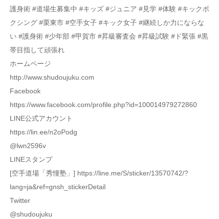
護身術 #道場生募集中 #キッズ #ジュニア #見学 #体験 #キックボ
クシング #栗東市 #空手女子 #キック女子 #継続しか力にならな
い #護身術 #少年部 #甲賀市 #昇級審査会 #昇級試験 #ド緊張 #黒
帯目指して頑張れ
ホームページ
http://www.shudoujuku.com
Facebook
https://www.facebook.com/profile.php?id=100014979272860
LINE公式アカウント
https://lin.ee/n2oPodg
@lwn2596v
LINEスタンプ
[空手道場「秀憧塾」] https://line.me/S/sticker/13570742/?
lang=ja&ref=gnsh_stickerDetail
Twitter
@shudoujuku