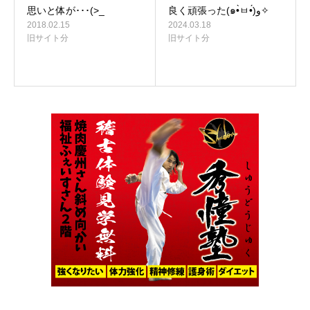
思いと体が･･･(>_
良く頑張った(๑•̀ㅂ•́)و✧
2018.02.15
2024.03.18
旧サイト分
旧サイト分