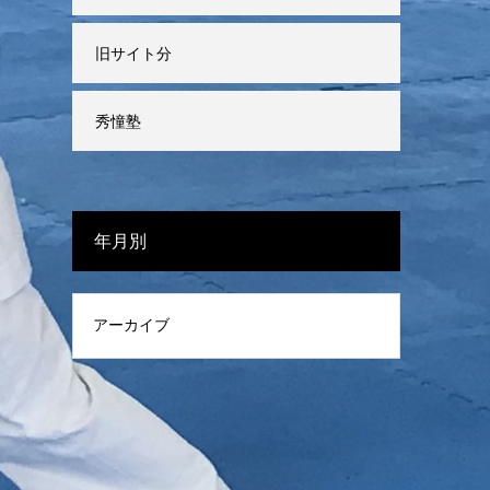
旧サイト分
秀憧塾
年月別