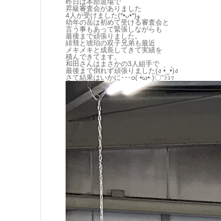
昨日は本部道場で
昇級審査会がありました
4人が受けました(*•̀ᴗ•́*)و
幼年の岳は初めて受ける審査会と
言う事もあって緊張しながらも
最後まで頑張りました。
緋彗と琥珀の双子兄弟も最近
メキメキと成長してきて実績を
積んできてます。
和田さんはまさかの3人組手で
最後まで倒れず頑張りました(ง •̀_•́)ง
さて結果はいかに･･･o( •̀ω•́ )〇”ｼｭｯ