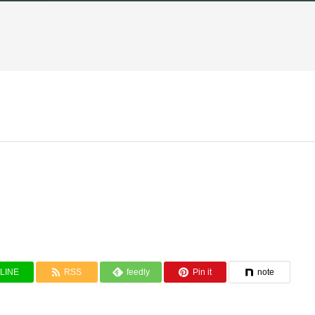
LINE
RSS
feedly
Pin it
note