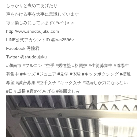
しっかりと褒めてあげたり
声をかける事を大事に意識しています
毎回楽しみにしています( ^ω^ )♬♬
http://www.shudoujuku.com
LINE公式アカウントID @lwn2596v
Facebook 秀憧君
Twitter @shudoujuku
#湖南市 #フルコン #空手 #秀憧塾 #格闘技 #生徒募集中 #道場生
募集中 #キッズ #ジュニア #見学 #体験 #キックボクシング #拡散
希望 #試合募集 #空手女子 #キック女子 #継続しか力にならない
#日々成長 #褒めてあげる #毎回楽しみ