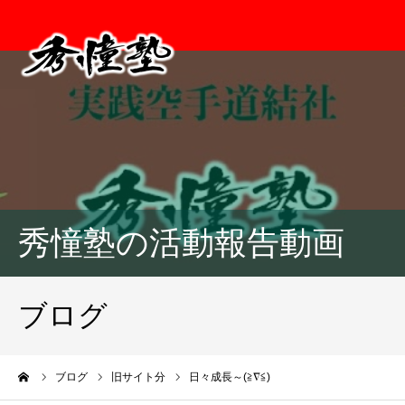
秀憧塾の活動報告動画
ブログ
ーム
ブログ
旧サイト分
日々成長～(≧∇≦)