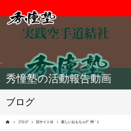
秀憧塾の活動報告動画
ブログ
ーム
ブログ
旧サイト分
新しいおもちゃ(*´ 艸｀)