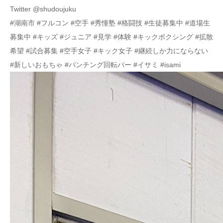
Twitter @shudoujuku
#湖南市 #フルコン #空手 #秀憧塾 #格闘技 #生徒募集中 #道場生
募集中 #キッズ #ジュニア #見学 #体験 #キックボクシング #拡散
希望 #試合募集 #空手女子 #キック女子 #継続しか力にならない
#新しいおもちゃ #パンチング回転バー #イサミ #isami