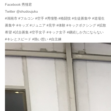
Facebook 秀憧君
Twitter @shudoujuku
#湖南市 #フルコン #空手 #秀憧塾 #格闘技 #生徒募集中 #道場生
募集中 #キッズ #ジュニア #見学 #体験 #キックボクシング #拡散
希望 #試合募集 #空手女子 #キック女子 #継続しか力にならない
#キレとスピード #熱い想い #自主練