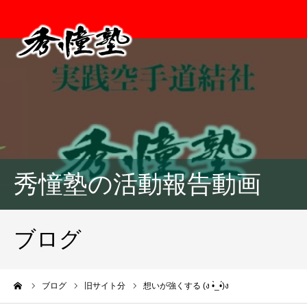
秀憧塾の活動報告動画
ブログ
ーム
ブログ
旧サイト分
想いが強くする (ง •̀_•́)ง