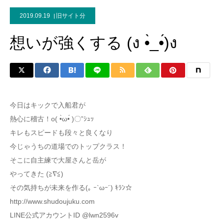
2019.09.19
旧サイト分
想いが強くする (ง •̀_•́)ง
今日はキックで入船君が
熱心に稽古！o( •̀ω•́ )〇”ｼｭｯ
キレもスピードも段々と良くなり
今じゃうちの道場でのトップクラス！
そこに自主練で大屋さんと岳が
やってきた (≧∇≦)
その気持ちが未来を作る(｡ ｰ`ωｰ´) ｷﾗﾝ☆
http://www.shudoujuku.com
LINE公式アカウントID @lwn2596v