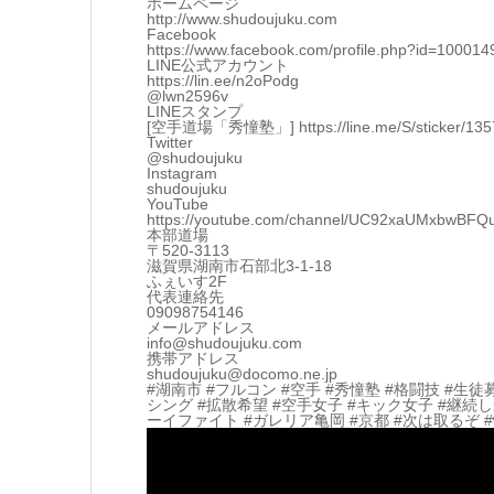
ホームページ
http://www.shudoujuku.com
Facebook
https://www.facebook.com/profile.php?id=10001
LINE公式アカウント
https://lin.ee/n2oPodg
@lwn2596v
LINEスタンプ
[空手道場「秀憧塾」] https://line.me/S/sticker/13570
Twitter
@shudoujuku
Instagram
shudoujuku
YouTube
https://youtube.com/channel/UC92xaUMxbwBF
本部道場
〒520-3113
滋賀県湖南市石部北3-1-18
ふぇいす2F
代表連絡先
09098754146
メールアドレス
info@shudoujuku.com
携帯アドレス
shudoujuku@docomo.ne.jp
#湖南市 #フルコン #空手 #秀憧塾 #格闘技 #生徒
シング #拡散希望 #空手女子 #キック女子 #継続
ーイファイト #ガレリア亀岡 #京都 #次は取るぞ