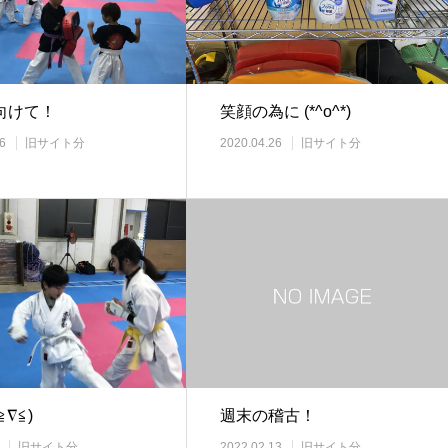
向けて！
笑顔の為に (*^o^*)
6
旧サイト分
2020.04.26
旧サイト分
∇≦)
週末の稽古！
旧サイト分
2022.02.13
旧サイト分