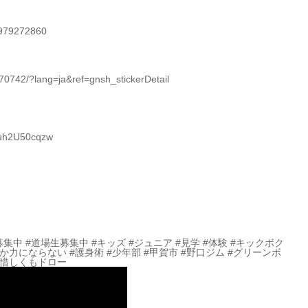
4979272860
742/?lang=ja&ref=gnsh_stickerDetail
Quh2U50cqzw
募集中 #道場生募集中 #キッズ #ジュニア #見学 #体験 #キックボク
しか力にならない #護身術 #少年部 #甲賀市 #野口ジム #グリーンボ
 #惜しくもドロー