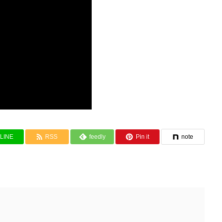
LINE
RSS
feedly
Pin it
note