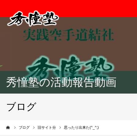
秀憧塾の活動報告動画
ブログ
ーム
ブログ
旧サイト分
思ったり出来た(^_^;)