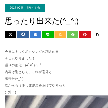
2017.09.5
旧サイト分
思ったり出来た(^_^;)
今日はキックボクシングの稽古の日
今日もやりました！
蹴りの強化ヽ(#ﾟДﾟ)ﾉ┌┛
内容は別として、これが意外と
出来た(^_^;)
次からもう少し難易度をあげてやろっと
( ´艸｀)