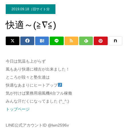
2019.09.18
旧サイト分
快適～(≧∇≦)
今日は気温も上がらず
風もあり快適に稽古が出来ました！
ところが段々と塾生達は
快適なあまりにヒートアップ
気が付けば業務用扇風機4台フル稼働
みんな汗だくになってました (^_^;)
トップページ
LINE公式アカウントID @lwn2596v