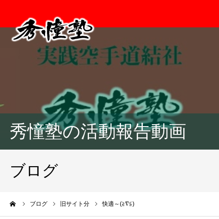
秀憧塾の活動報告動画
ブログ
ーム
ブログ
旧サイト分
快適～(≧∇≦)