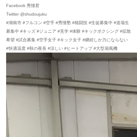
Facebook 秀憧君
Twitter @shudoujuku
#湖南市 #フルコン #空手 #秀憧塾 #格闘技 #生徒募集中 #道場生
募集中 #キッズ #ジュニア #見学 #体験 #キックボクシング #拡散
希望 #試合募集 #空手女子 #キック女子 #継続しか力にならない
#快適温度 #秋の夜長 #涼しい #ヒートアップ #大型扇風機