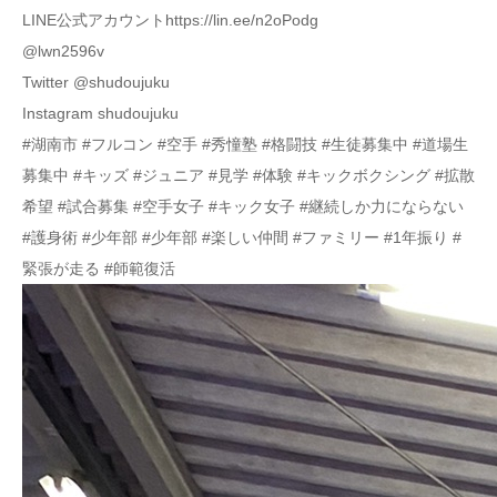
LINE公式アカウントhttps://lin.ee/n2oPodg
@lwn2596v
Twitter @shudoujuku
Instagram shudoujuku
#湖南市 #フルコン #空手 #秀憧塾 #格闘技 #生徒募集中 #道場生
募集中 #キッズ #ジュニア #見学 #体験 #キックボクシング #拡散
希望 #試合募集 #空手女子 #キック女子 #継続しか力にならない
#護身術 #少年部 #少年部 #楽しい仲間 #ファミリー #1年振り #
緊張が走る #師範復活