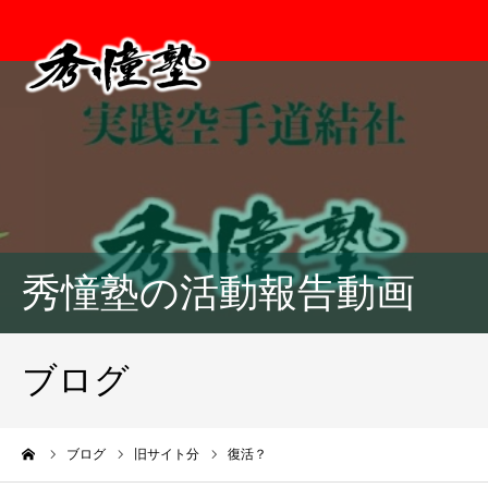
秀憧塾の活動報告動画
ブログ
ーム
ブログ
旧サイト分
復活？